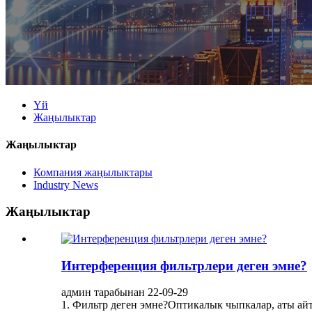
Үй
Жаңылыктар
Жаңылыктар
Компания жаңылыктары
Industry News
Жаңылыктар
Интерференция фильтрлери деген эмне?
админ тарабынан 22-09-29
1. Фильтр деген эмне?Оптикалык чыпкалар, аты айт