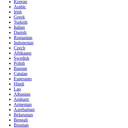
Korean
Arabic
Irish
Greek
Turkish
Italian
Danish
Romanian
Indonesian
Czech
Afrikaans
Swedish
Polish
Basque
Catalan
Esperanto
Hindi
Lao
Albanian
Amharic
Armenian
Azerbaijani
Belarusian
Bengali
Bosnian