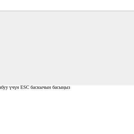
жабуу үчүн ESC баскычын басыңыз