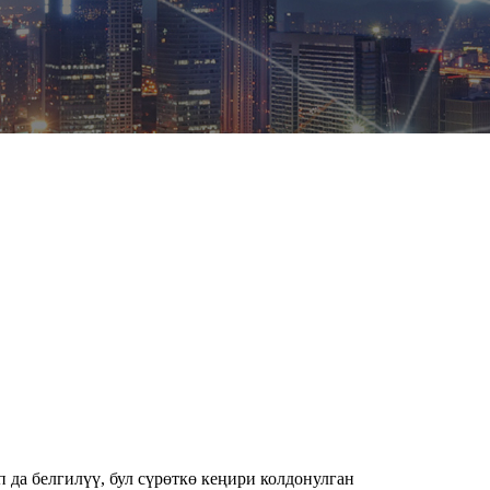
 да белгилүү, бул сүрөткө кеңири колдонулган