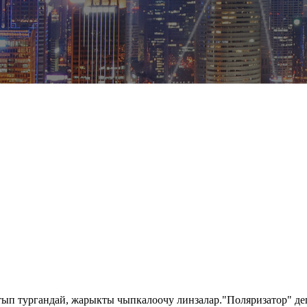
ып тургандай, жарыкты чыпкалоочу линзалар."Поляризатор" деп