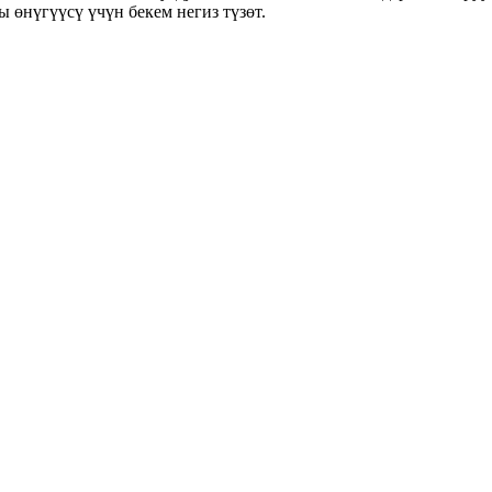
 өнүгүүсү үчүн бекем негиз түзөт.