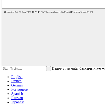
Издөө үчүн enter баскычын же 
English
French
German
Portuguese
Spanish
Russian
Japanese