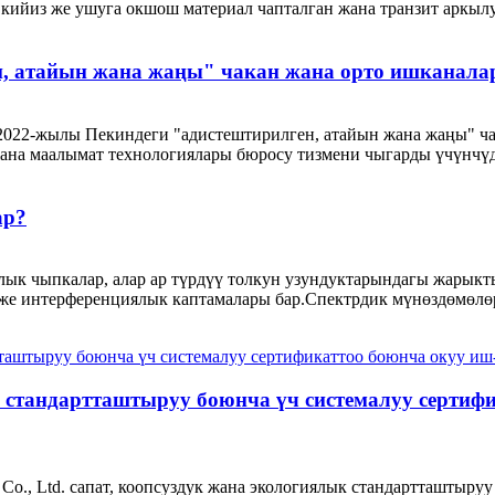
 кийиз же ушуга окшош материал чапталган жана транзит аркылуу
, атайын жана жаңы" чакан жана орто ишканала
 Ltd. 2022-жылы Пекиндеги "адистештирилген, атайын жана жаңы"
на маалымат технологиялары бюросу тизмени чыгарды үчүнчүдө
ар?
ык чыпкалар, алар ар түрдүү толкун узундуктарындагы жарыкты
же интерференциялык каптамалары бар.Спектрдик мүнөздөмөлөрү
ү стандартташтыруу боюнча үч системалуу серти
logy Co., Ltd. сапат, коопсуздук жана экологиялык стандартташты