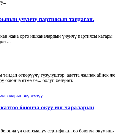
...
рынын үчүнчү партиясын тандаган.
 чакан жана орто ишканалардын үчүнчү партиясы катары
н ...
 тандап өткөрүүчү түзүлүштөр, адатта жалпак айнек же
 боюнча өтмө-ба... болуп бөлүнөт.
фикаттоо боюнча окуу иш-чараларын
руу боюнча үч системалуу сертификаттоо боюнча окуу иш-