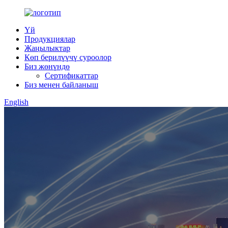
Үй
Продукциялар
Жаңылыктар
Көп берилүүчү суроолор
Биз жөнүндө
Сертификаттар
Биз менен байланыш
English