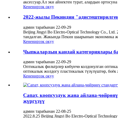
аксессуар.Ал эки айнектен турат, алардын ортосуна
Кененирээк окуу
2022-жылы Пекиндин "адистештирилген
админ тарабынан 22-09-29
Beijing Jingyi Bo Electro-Optical Technology Co.,
тандалган. Жакында Пекин шаарынын экономика жа
Кененирээк окуу
Чыпкалардын кандай категориялары б
админ тарабынан 22-09-29
Оптикалык фильтрлер көбүнчө колдонулган оптикал
оптикалык жолдогу пластикалык түзүлүштөр, боёк 
Кененирээк окуу
Сапат, коопсуздук жана айлана-чөйрөн
жүргүзүү
админ тарабынан 22-08-25
2022.8.25 Beijing Jingyi Bo Electro-Optical Techno