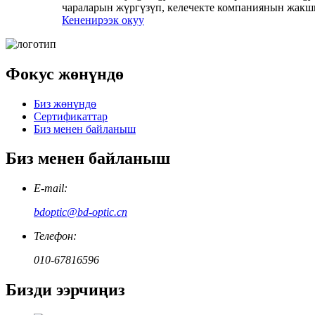
чараларын жүргүзүп, келечекте компаниянын жакшы
Кененирээк окуу
Фокус жөнүндө
Биз жөнүндө
Сертификаттар
Биз менен байланыш
Биз менен байланыш
E-mail:
bdoptic@bd-optic.cn
Телефон:
010-67816596
Бизди ээрчиңиз